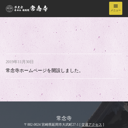
メニュー
常念寺について
境内
2019年11月30日
年間行事
常念寺ホームページを開設しました。
納骨堂
お知らせ
常念寺
お問い合わせ・アクセス
〒882-0024 宮崎県延岡市大武町27-1 [
交通アクセス
]