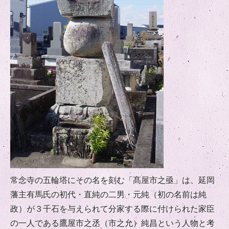
常念寺の五輪塔にその名を刻む「髙屋市之亟」は、延岡
藩主有馬氏の初代・直純の二男・元純（初の名前は純
政）が３千石を与えられて分家する際に付けられた家臣
の一人である鷹屋市之丞（市之允）純昌という人物と考