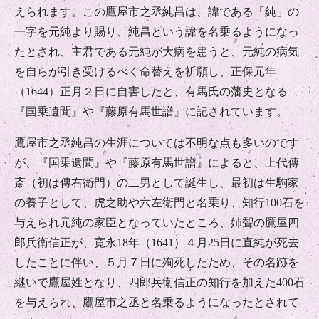
えられます。この鷹屋市之丞純昌は、諱である「純」の
一字を元純より賜り、純昌という諱を名乗るようになっ
たとされ、主君である元純が大病を患うと、元純の病気
を自らが引き受けるべく命替えを祈願し、正保元年
（1644）正月２日に自害したと、有馬氏の藩史となる
『国乗遺聞』や『藤原有馬世譜』に記されています。
鷹屋市之丞純昌の生涯については不明な点も多いのです
が、『国乗遺聞』や『藤原有馬世譜』によると、上代傳
斎（初は傳右衛門）の二男として誕生し、最初は生駒家
の養子として、虎之助や六左衛門と名乗り、知行100石を
与えられ元純の家臣となっていたところ、姉聟の鷹屋四
郎兵衛信正が、寛永18年（1641）４月25日に直純が死去
したことに伴い、５月７日に殉死したため、その名跡を
継いで鷹屋姓となり、四郎兵衛信正の知行を加えた400石
を与えられ、鷹屋市之丞と名乗るようになったとされて