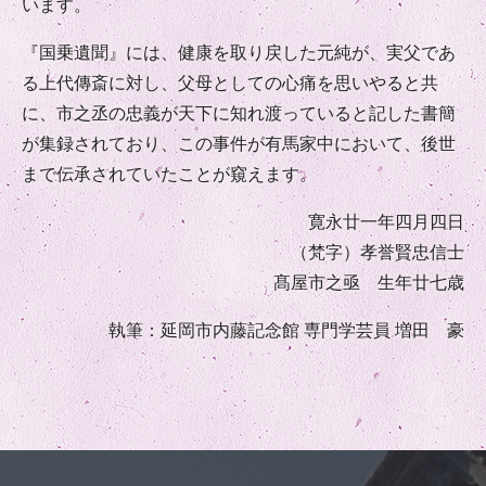
います。
『国乗遺聞』には、健康を取り戻した元純が、実父であ
る上代傳斎に対し、父母としての心痛を思いやると共
に、市之丞の忠義が天下に知れ渡っていると記した書簡
が集録されており、この事件が有馬家中において、後世
まで伝承されていたことが窺えます。
寛永廿一年四月四日
（梵字）孝誉賢忠信士
髙屋市之亟 生年廿七歳
執筆：延岡市内藤記念館 専門学芸員 増田 豪