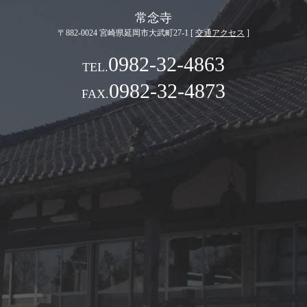
常念寺
〒882-0024 宮崎県延岡市大武町27-1 [
交通アクセス
]
0982-32-4863
0982-32-4873