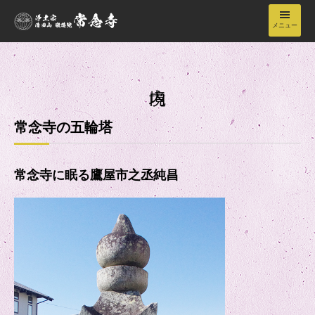
メニュー
常念寺について
境内
常念寺の五輪塔
年間行事
常念寺に眠る鷹屋市之丞純昌
納骨堂
お知らせ
お問い合わせ・アクセス